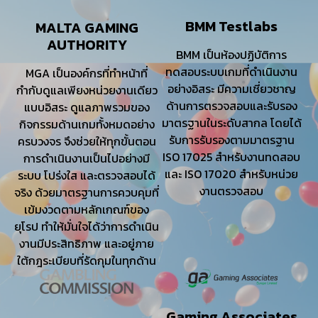
BMM Testlabs
MALTA GAMING
AUTHORITY
BMM เป็นห้องปฏิบัติการ
ทดสอบระบบเกมที่ดำเนินงาน
MGA เป็นองค์กรที่ทำหน้าที่
อย่างอิสระ มีความเชี่ยวชาญ
กำกับดูแลเพียงหน่วยงานเดียว
ด้านการตรวจสอบและรับรอง
แบบอิสระ ดูแลภาพรวมของ
มาตรฐานในระดับสากล โดยได้
กิจกรรมด้านเกมทั้งหมดอย่าง
รับการรับรองตามมาตรฐาน
ครบวงจร จึงช่วยให้ทุกขั้นตอน
ISO 17025 สำหรับงานทดสอบ
การดำเนินงานเป็นไปอย่างมี
และ ISO 17020 สำหรับหน่วย
ระบบ โปร่งใส และตรวจสอบได้
งานตรวจสอบ
จริง ด้วยมาตรฐานการควบคุมที่
เข้มงวดตามหลักเกณฑ์ของ
ยุโรป ทำให้มั่นใจได้ว่าการดำเนิน
งานมีประสิทธิภาพ และอยู่ภาย
ใต้กฎระเบียบที่รัดกุมในทุกด้าน
Gaming Associates